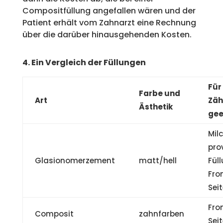
Compositfüllung angefallen wären und der
Patient erhält vom Zahnarzt eine Rechnung
über die darüber hinausgehenden Kosten.
4. Ein Vergleich der Füllungen
Für
Farbe und
Art
Zäh
Ästhetik
gee
Mil
pro
Glasionomerzement
matt/hell
Füll
Fro
Sei
Fro
Composit
zahnfarben
Sei