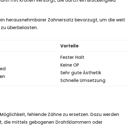
nn mit Kronen versorgt, die durch ein Brückenglied
d ein herausnehmbarer Zahnersatz bevorzugt, um die weit
 zu überbelasten.
Vorteile
Fester Halt
Keine OP
ied
Sehr gute Ästhetik
den
Schnelle Umsetzung
Möglichkeit, fehlende Zähne zu ersetzen. Dazu werden
ut, die mittels gebogenen Drahtklammern oder