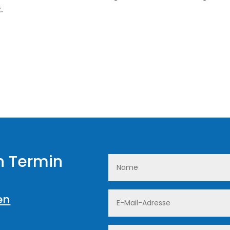
.
n Termin
en