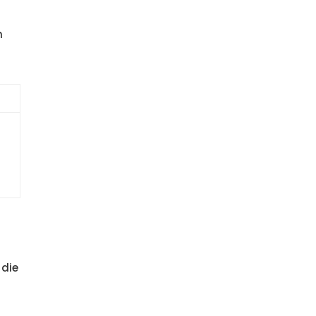
h
 die