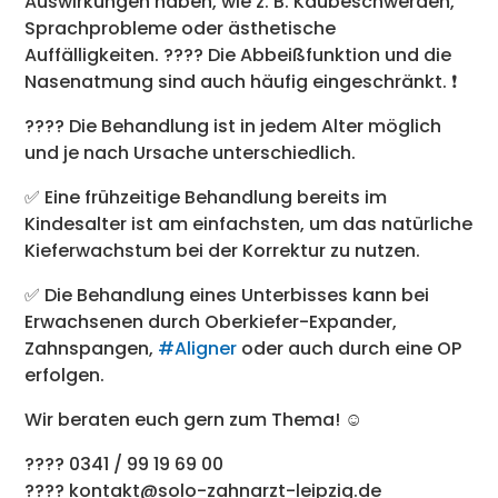
Auswirkungen haben, wie z. B. Kaubeschwerden,
Sprachprobleme oder ästhetische
Auffälligkeiten. ????️ Die Abbeißfunktion und die
Nasenatmung sind auch häufig eingeschränkt. ❗️
???? Die Behandlung ist in jedem Alter möglich
und je nach Ursache unterschiedlich.
✅ Eine frühzeitige Behandlung bereits im
Kindesalter ist am einfachsten, um das natürliche
Kieferwachstum bei der Korrektur zu nutzen.
✅ Die Behandlung eines Unterbisses kann bei
Erwachsenen durch Oberkiefer-Expander,
Zahnspangen,
#Aligner
oder auch durch eine OP
erfolgen.
Wir beraten euch gern zum Thema! ☺️
???? 0341 / 99 19 69 00
???? kontakt@solo-zahnarzt-leipzig.de