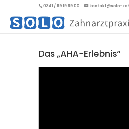
0341 / 99 19 69 00
kontakt@solo-zah
Das „AHA-Erlebnis“